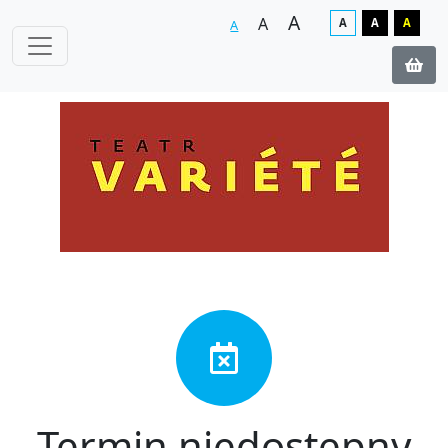
A
A
A
A
A
A
Termin niedostępny