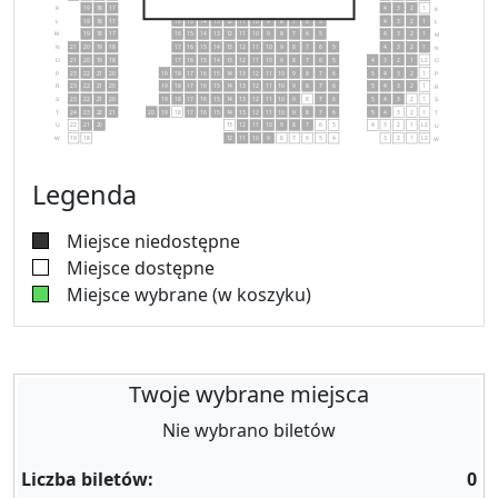
19
18
17
16
15
14
13
12
11
10
9
8
7
6
5
4
3
2
1
K
K
19
18
17
16
15
14
13
12
11
10
9
8
7
6
5
4
3
2
1
L
L
19
18
17
16
15
14
13
12
11
10
9
8
7
6
5
4
3
2
1
M
M
21
20
19
18
17
16
15
14
13
12
11
10
9
8
7
6
5
4
3
2
1
N
N
21
20
19
18
17
16
15
14
13
12
11
10
9
8
7
6
5
4
3
2
1
L2
O
O
23
22
21
20
19
18
17
16
15
14
13
12
11
10
9
8
7
6
5
4
3
2
1
P
P
23
22
21
20
19
18
17
16
15
14
13
12
11
10
9
8
7
6
5
4
3
2
1
R
R
23
22
21
20
19
18
17
16
15
14
13
12
11
10
9
8
7
6
5
4
3
2
1
S
S
24
23
22
21
20
19
18
17
16
15
14
13
12
11
10
9
8
7
6
5
4
3
2
1
T
T
22
21
20
13
12
11
10
9
8
7
6
5
4
3
2
1
L2
U
U
19
18
12
11
10
9
8
7
6
5
4
3
2
1
L2
W
W
Legenda
Miejsce niedostępne
Miejsce dostępne
Miejsce wybrane (w koszyku)
Twoje wybrane miejsca
Nie wybrano biletów
Liczba biletów:
0