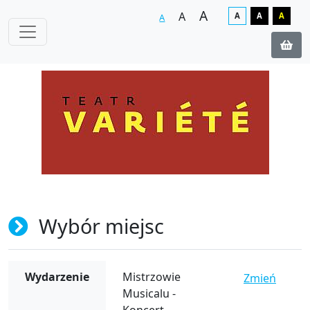
A
A
A
A
A
A
Wybór miejsc
Wydarzenie
Mistrzowie
Zmień
Musicalu -